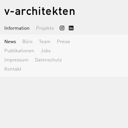
v-architekten
Information
Projekte
News
Büro
Team
Preise
Publikationen
Jobs
Impressum
Datenschutz
Kontakt