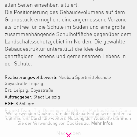
allen Seiten einsehbar, situiert.
Die Positionierung des Gebäudevolumens auf dem
Grundstück ermöglicht eine angemessene Vorzone
als Entree für die Schule im Süden und eine große
zusammenhängende Schulhoffläche gegenüber dem
Landschaftsschutzgebiet im Norden. Die gewählte
Gebäudestruktur unterstützt die Idee des
ganztägigen Lernens und gemeinsamen Lebens in
der Schule.
Realisierungswettbewerb:
Neubau Sportmittelschule
Goyastraße Leipzig
Ort:
Leipzig, Goyastraße
Auftraggeber:
Stadt Leipzig
BGF:
8.650 qm
Projekt Team:
Tim Denninger, Jan Hertel, Markus Kilian, Diana
Wir verwenden Cookies, um die Nutzbarkeit unserer Seiten zu
Reichle, Michael Scholz mit Fabio Di Franco, Maksim König
optimieren. Durch die weitere Nutzung der Webseite stimmen
Sie der Verwendung von Cookies zu.
Mehr Infos
Nach oben
clear