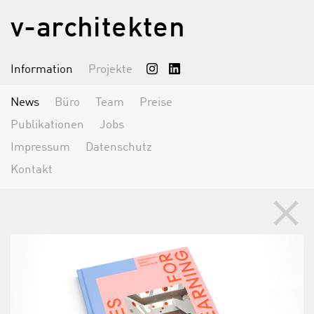
v-architekten
Information
Projekte
News
Büro
Team
Preise
Publikationen
Jobs
Impressum
Datenschutz
Kontakt
clear